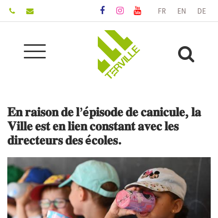
Gestion des traceurs
FR
EN
DE
Lien
Lien
Lien
vers
vers
vers
le
le
la
compte
compte
chaîne
Aller
Facebook
Instagram
Youtube
Alle
à
la
à
navigation
la
𝐄𝐧 𝐫𝐚𝐢𝐬𝐨𝐧 𝐝𝐞 𝐥’é𝐩𝐢𝐬𝐨𝐝𝐞 𝐝𝐞 𝐜𝐚𝐧𝐢𝐜𝐮𝐥𝐞, 𝐥𝐚
rec
𝐕𝐢𝐥𝐥𝐞 𝐞𝐬𝐭 𝐞𝐧 𝐥𝐢𝐞𝐧 𝐜𝐨𝐧𝐬𝐭𝐚𝐧𝐭 𝐚𝐯𝐞𝐜 𝐥𝐞𝐬
𝐝𝐢𝐫𝐞𝐜𝐭𝐞𝐮𝐫𝐬 𝐝𝐞𝐬 é𝐜𝐨𝐥𝐞𝐬.