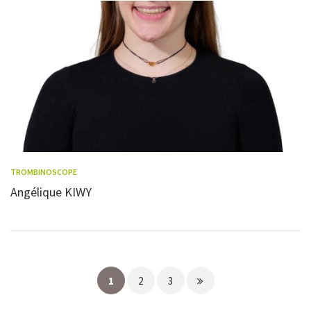
TROMBINOSCOPE
Angélique KIWY
Page
1
2
3
suivante