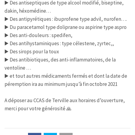
▶️ Des antiseptiques de type alcool modifié, biseptine,
dakin, héxomédine…
▶️ Des antipyrétiques : ibuprofene type advil, nurofen….
▶️ Du paracetamol type doliprane ou aspirine type aspro
▶️ Des anti-douleurs : spedifen,
▶️ Des antihystaminiques : type célestene, zyrtec,,
▶️ Des sirops pour la toux
▶️ Des antibiotiques, des anti-inflammatoires, de la
ventoline …
▶️ et tout autres médicaments fermés et dont la date de
péremption ira au minimum jusqu’à fin octobre 2021
A déposer au CCAS de Terville aux horaires d’ouverture,
merci pour votre générosité 🙏