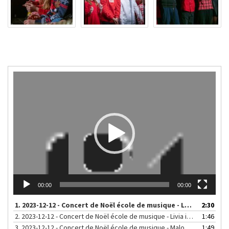
Lecteur
vidéo
00:00
00:00
1.
2023-12-12 - Concert de Noël école de musique - Les « Harmonikids » et les « Seigneurs de l’Harmonica » ont joué Jingle Bell Rock
2:30
2.
2023-12-12 - Concert de Noël école de musique - Livia interprétant "Étude n. 15" op. 10 de "F.Le Couppey
1:46
3.
2023-12-12 - Concert de Noël école de musique - Malo interprétant "Ballade" de Burgmüller
1:49