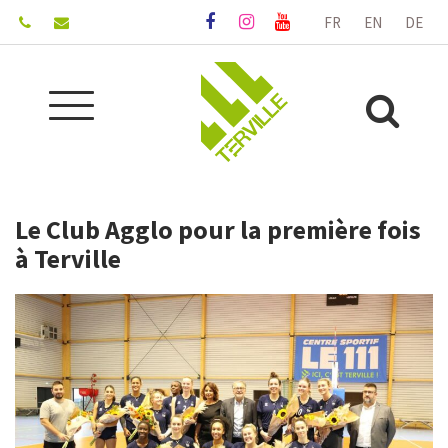
Gestion des traceurs
FR
EN
DE
Lien
Lien
Lien
vers
vers
vers
le
le
la
compte
compte
chaîne
Aller
Facebook
Instagram
Youtube
Alle
à
la
à
navigation
la
Le Club Agglo pour la première fois
rec
à Terville