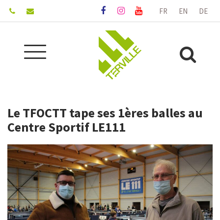
Gestion des traceurs
FR
EN
DE
Lien
Lien
Lien
vers
vers
vers
le
le
la
compte
compte
chaîne
Aller
Facebook
Instagram
Youtube
Alle
à
la
à
navigation
la
Le TFOCTT tape ses 1ères balles au
rec
Centre Sportif LE111