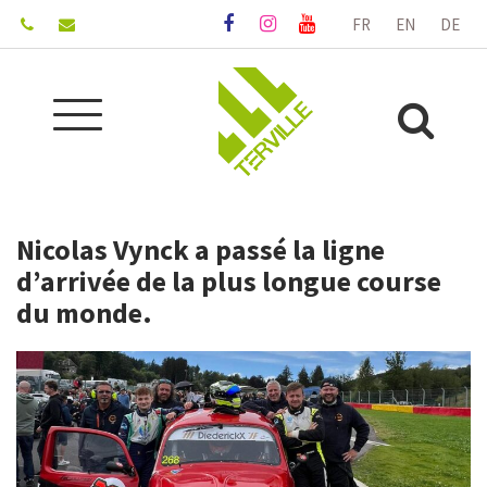
Gestion des traceurs
FR
EN
DE
Lien
Lien
Lien
vers
vers
vers
le
le
la
compte
compte
chaîne
Aller
Facebook
Instagram
Youtube
Alle
à
la
à
navigation
la
Nicolas Vynck a passé la ligne
rec
d’arrivée de la plus longue course
du monde.