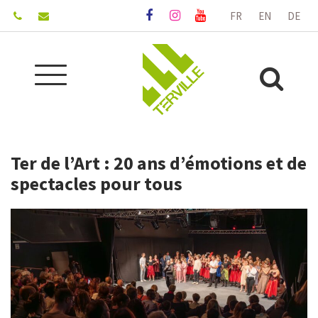
Gestion des traceurs
FR
EN
DE
Lien
Lien
Lien
vers
vers
vers
le
le
la
compte
compte
chaîne
Aller
Facebook
Instagram
Youtube
Alle
à
la
à
navigation
la
Ter de l’Art : 20 ans d’émotions et de
rec
spectacles pour tous