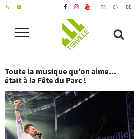
Gestion des traceurs
FR
EN
DE
Lien
Lien
Lien
vers
vers
vers
le
le
la
compte
compte
chaîne
Aller
Facebook
Instagram
Youtube
Alle
à
la
à
navigation
la
Toute la musique qu’on aime…
rec
était à la Fête du Parc !