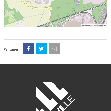
Leaflet
|
©
OpenStreetMap
Partager