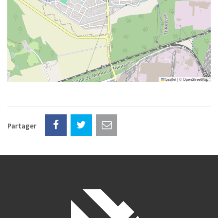
Leaflet
|
©
OpenStreetMap
Partager