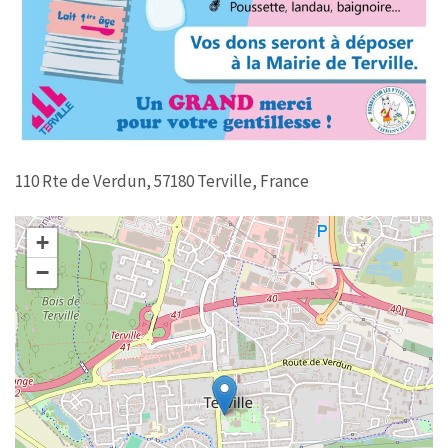
110 Rte de Verdun, 57180 Terville, France
+
−