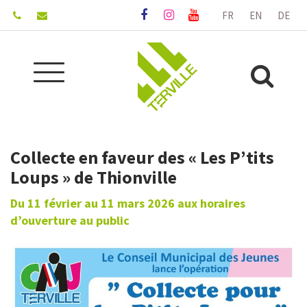
Gestion des traceurs
FR
EN
DE
Lien
Lien
Lien
vers
vers
vers
le
le
la
compte
compte
chaîne
Aller
Facebook
Instagram
Youtube
Alle
à
la
à
navigation
la
Collecte en faveur des « Les P’tits
rec
Loups » de Thionville
Du
11
février
au
11
mars
2026
aux horaires
d’ouverture au public