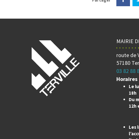
MAIRIE D
route de 
57180 Ter
03 82 88 
Horaires 
Le lu
18h
Du m
12h 
Les l
l’acc