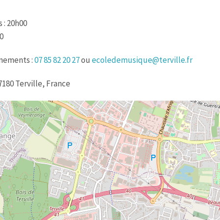
 : 20h00
0
gnements :
07 85 82 20 27
ou
ecoledemusique@terville.fr
180 Terville, France