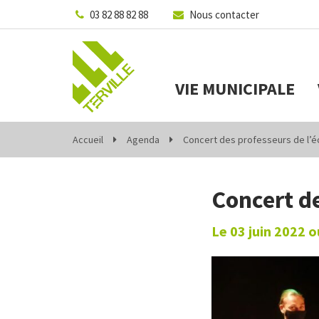
Gestion des traceurs
03 82 88 82 88
Nous contacter
VIE MUNICIPALE
Accueil
Agenda
Concert des professeurs de l’
Concert d
Le
03
juin
2022
o