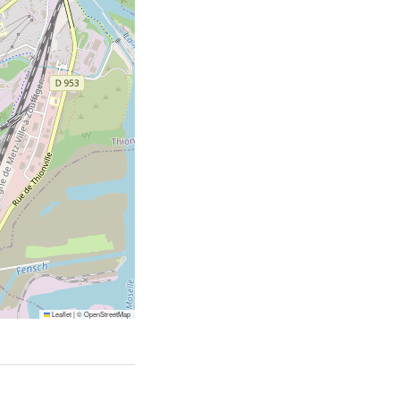
Leaflet
|
©
OpenStreetMap