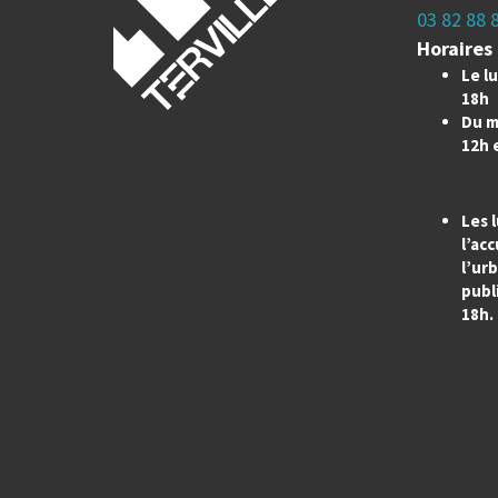
03 82 88 
Horaires 
Le lu
18h
Du m
12h 
Les l
l’acc
l’ur
publi
18h.