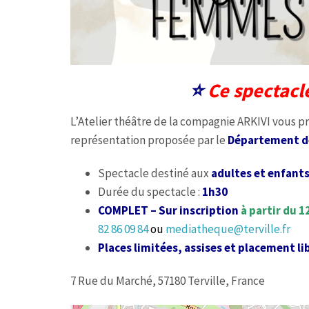
⭐️
Ce spectacl
L’Atelier théâtre de la compagnie ARKIVI vous 
représentation proposée par le
Département de
Spectacle destiné aux
adultes et enfants
Durée du spectacle :
1h30
COMPLET – Sur inscription
à partir du 
82 86 09 84
ou
mediatheque@terville.fr
Places limitées, assises et placement li
7 Rue du Marché, 57180 Terville, France