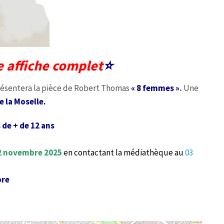
e affiche complet
⭐️
présentera la pièce de Robert Thomas
« 8 femmes »
.
Une
 la Moselle.
 de + de 12 ans
12 novembre 2025
en contactant la médiathèque au
03
bre