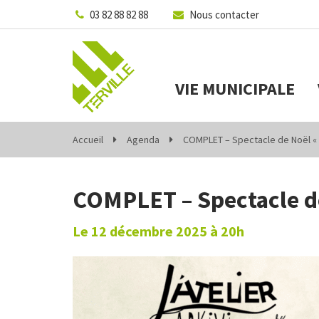
Gestion des traceurs
03 82 88 82 88
Nous contacter
VIE MUNICIPALE
Accueil
Agenda
COMPLET – Spectacle de Noël « 
COMPLET – Spectacle de
Le
12
décembre
2025
à 20h