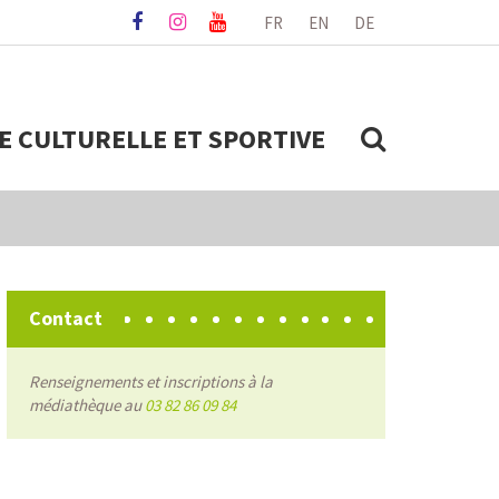
FR
EN
DE
Lien
Lien
Lien
vers
vers
vers
le
le
la
compte
compte
chaîne
Facebook
Instagram
Youtube
RECHERC
IE CULTURELLE ET SPORTIVE
Contact
Renseignements et inscriptions à la
médiathèque au
03 82 86 09 84