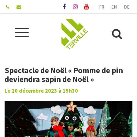
Gestion des traceurs
FR
EN
DE
Lien
Lien
Lien
vers
vers
vers
le
le
la
compte
compte
chaîne
Aller
Facebook
Instagram
Youtube
Alle
à
la
à
navigation
la
Spectacle de Noël « Pomme de pin
rec
deviendra sapin de Noël »
Le
20
décembre
2023
à 15h30