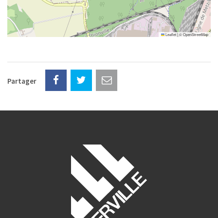
Leaflet
|
©
OpenStreetMap
Partager