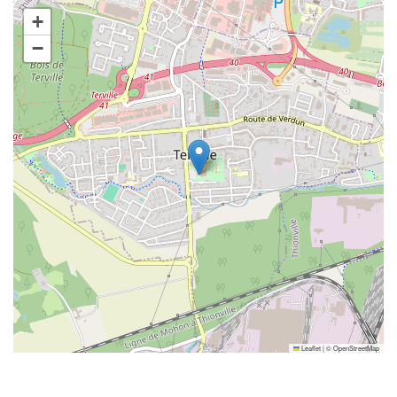
+
−
Leaflet
|
©
OpenStreetMap