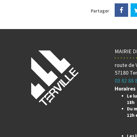
Partager
MAIRIE D
route de 
57180 Ter
03 82 88 
Horaires 
Le lu
18h
Du m
12h 
Les l