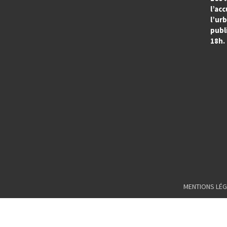
l’acc
l’ur
publi
18h.
MENTIONS LÉG