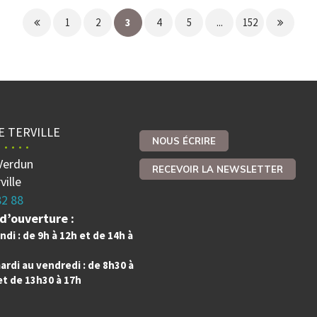
Page
Page
1
2
3
4
5
...
152
précédente
suivante
E TERVILLE
NOUS ÉCRIRE
Verdun
RECEVOIR LA NEWSLETTER
ville
82 88
d’ouverture :
ndi : de 9h à 12h et de 14h à
ardi au vendredi : de 8h30 à
et de 13h30 à 17h