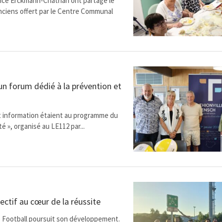
ence Erckmann-Chatrian ont partagé le
anciens offert par le Centre Communal
 un forum dédié à la prévention et
t information étaient au programme du
é », organisé au LE112 par...
lectif au cœur de la réussite
le Football poursuit son développement.