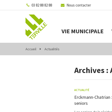
Gestion des traceurs
03 82 88 82 88
Nous contacter
VIE MUNICIPALE
Accueil
Actualités
Archives :
ACTUALITÉ
Erckmann-Chatrian : 
seniors