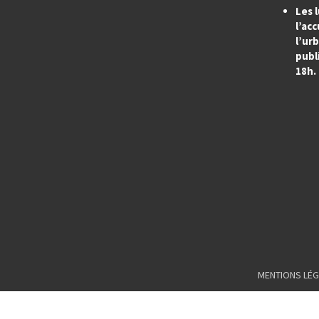
Les l
l’acc
l’ur
publi
18h.
MENTIONS LÉG