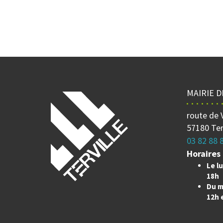
MAIRIE D
route de 
57180 Ter
03 82 88 
Horaires 
Le lu
18h
Du m
12h 