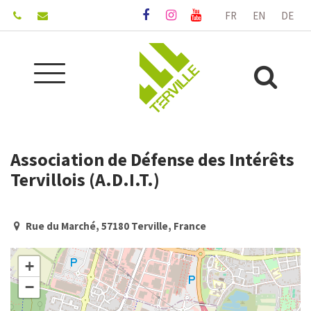
Gestion des traceurs
FR
EN
DE
Lien
Lien
Lien
vers
vers
vers
le
le
la
compte
compte
chaîne
Aller
Facebook
Instagram
Youtube
Alle
à
la
à
navigation
la
Association de Défense des Intérêts
rec
Tervillois (A.D.I.T.)
Rue du Marché, 57180 Terville, France
+
−