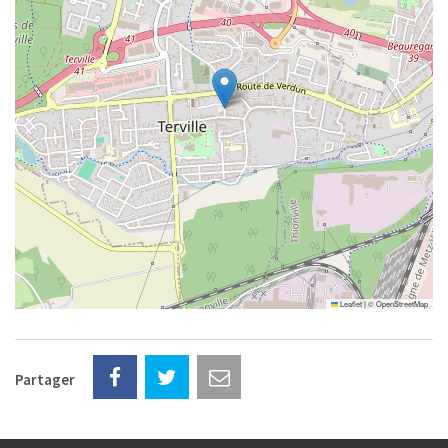
Leaflet
|
©
OpenStreetMap
Partager