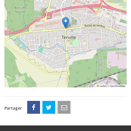
Leaflet
|
©
OpenStreetMap
Partager